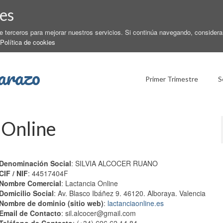
es
de terceros para mejorar nuestros servicios. Si continúa navegando, conside
Política de cookies
arazo
Primer Trimestre
S
 Online
Denominación Social
: SILVIA ALCOCER RUANO
CIF / NIF
: 44517404F
Nombre Comercial
: Lactancia Online
Domicilio Social
: Av. Blasco Ibáñez 9. 46120. Alboraya. Valencia
Nombre de dominio (sitio web)
:
lactanciaonline.es
Email de Contacto
: sil.alcocer@gmail.com