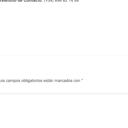
Teléfono de Contacto
: (+34) 696 62 14 84
Los campos obligatorios están marcados con
*