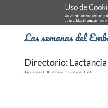
Uso de Cooki
Utilizamos cookies propias y 
su uso. Más información en la
Las semanas del Emb
Directorio: Lactancia
por
Benjamin
|
publicado en:
Sin categoría
|
0