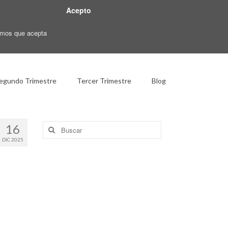
Acepto
ramos que acepta
egundo Trimestre
Tercer Trimestre
Blog
Buscar
16
por:
DIC 2025