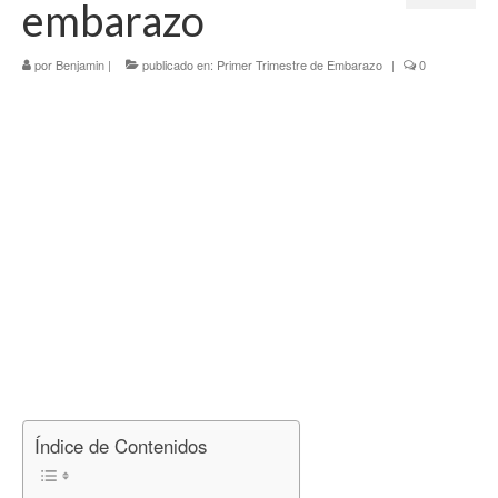
embarazo
Tercer Trimestre
por
Blog
Benjamin
|
publicado en:
Primer Trimestre de Embarazo
|
0
Índice de Contenidos