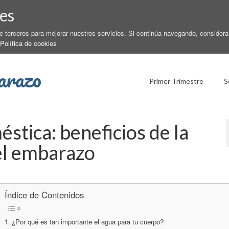
es
de terceros para mejorar nuestros servicios. Si continúa navegando, conside
Política de cookies
arazo
Primer Trimestre
S
stica: beneficios de la
el embarazo
Índice de Contenidos
¿Por qué es tan importante el agua para tu cuerpo?