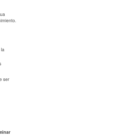
gua
imiento.
 la
s
e ser
minar