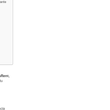
ante
Rent,
tu
cia