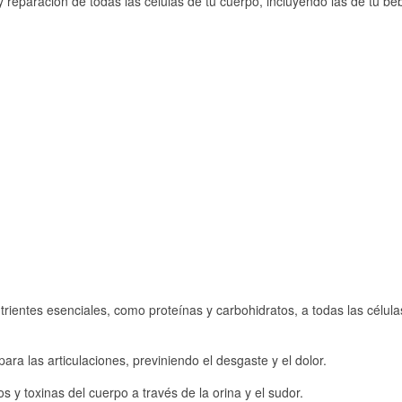
y reparación de todas las células de tu cuerpo, incluyendo las de tu be
utrientes esenciales, como proteínas y carbohidratos, a todas las célula
ara las articulaciones, previniendo el desgaste y el dolor.
 y toxinas del cuerpo a través de la orina y el sudor.