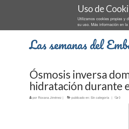
Uso de Cooki
Utilizamos cookies propias y 
su uso. Más información en la
Las semanas del Emb
Ósmosis inversa domé
hidratación durante 
por
Roxana Jiménez
|
publicado en:
Sin categoría
|
0