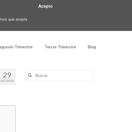
Acepto
ramos que acepta
egundo Trimestre
Tercer Trimestre
Blog
Buscar
29
por:
OCT 2024