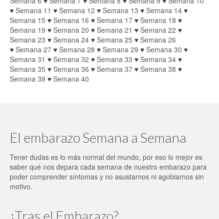
Semana 6
♥
Semana 7
♥
Semana 8
♥
Semana 9
♥
Semana 10
♥
Semana 11
♥
Semana 12
♥
Semana 13
♥
Semana 14
♥
Semana 15
♥
Semana 16
♥
Semana 17
♥
Semana 18
♥
Semana 19
♥
Semana 20
♥
Semana 21
♥
Semana 22
♥
Semana 23
♥
Semana 24
♥
Semana 25
♥
Semana 26
♥
Semana 27
♥
Semana 28
♥
Semana 29
♥
Semana 30
♥
Semana 31
♥
Semana 32
♥
Semana 33
♥
Semana 34
♥
Semana 35
♥
Semana 36
♥
Semana 37
♥
Semana 38
♥
Semana 39
♥
Semana 40
El embarazo Semana a Semana
Tener dudas es lo más normal del mundo, por eso lo mejor es
saber qué nos depara cada semana de nuestro embarazo para
poder comprender síntomas y no asustarnos ni agobiarnos sin
motivo.
¿Tras el Embarazo?