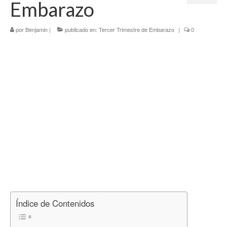
Embarazo
Tercer Trimestre
por
Blog
Benjamin
|
publicado en:
Tercer Trimestre de Embarazo
|
0
Índice de Contenidos