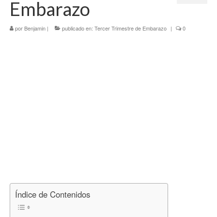
Embarazo
Tercer Trimestre
por
Blog
Benjamin
|
publicado en:
Tercer Trimestre de Embarazo
|
0
Índice de Contenidos