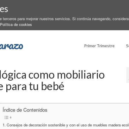
es
de terceros para mejorar nuestros servicios. Si continúa navegando, conside
Política de cookies
arazo
Primer Trimestre
S
ógica como mobiliario
e para tu bebé
Índice de Contenidos
Consejos de decoración sostenible y con el uso de muebles madera ecol