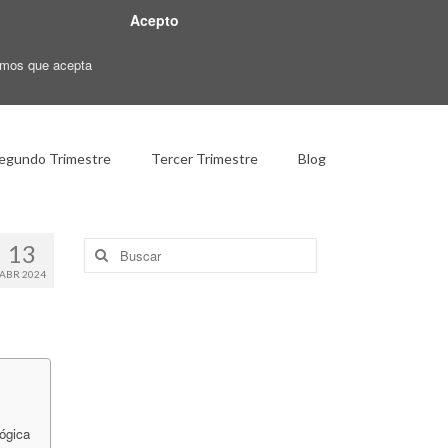
Acepto
ramos que acepta
egundo Trimestre
Tercer Trimestre
Blog
Buscar
13
por:
ABR 2024
ógica