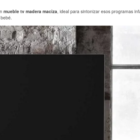
un
mueble tv madera maciza
, ideal para sintonizar esos programas inf
 bebé.