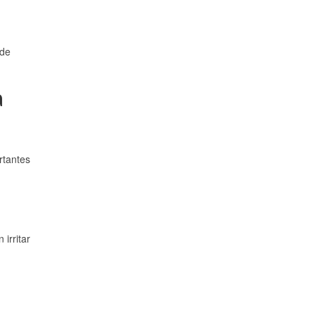
 de
a
rtantes
irritar