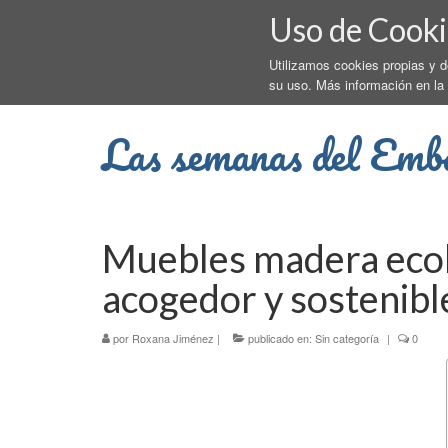
Uso de Cooki
Utilizamos cookies propias y 
su uso. Más información en la
Las semanas del Emb
Muebles madera ecol
acogedor y sostenibl
por
Roxana Jiménez
|
publicado en:
Sin categoría
|
0