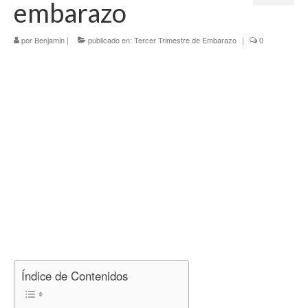
embarazo
Tercer Trimestre
por
Blog
Benjamin
|
publicado en:
Tercer Trimestre de Embarazo
|
0
Índice de Contenidos