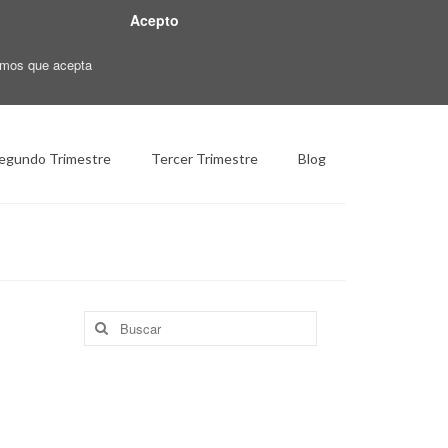
Acepto
ramos que acepta
egundo Trimestre
Tercer Trimestre
Blog
Buscar
por: