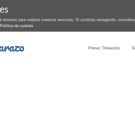
es
de terceros para mejorar nuestros servicios. Si continúa navegando, conside
Política de cookies
arazo
Primer Trimestre
S