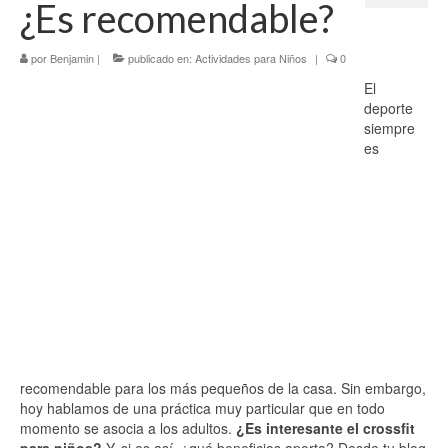
¿Es recomendable?
Tercer Trimestre
por
Blog
Benjamin
|
publicado en:
Actividades para Niños
|
0
El
deporte
siempre
es
recomendable para los más pequeños de la casa. Sin embargo,
hoy hablamos de una práctica muy particular que en todo
momento se asocia a los adultos.
¿Es interesante el crossfit