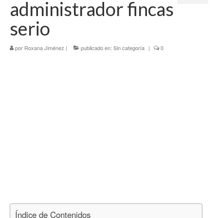
administrador fincas
Tercer Trimestre
serio
Blog
por
Roxana Jiménez
|
publicado en:
Sin categoría
|
0
Índice de Contenidos