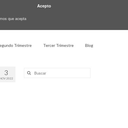
Acepto
ramos que acepta
egundo Trimestre
Tercer Trimestre
Blog
Buscar
3
por:
NOV 2022