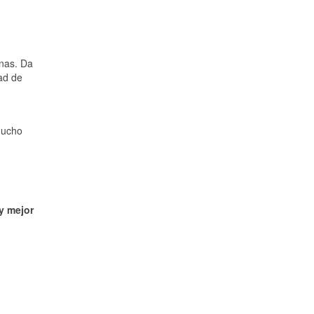
inas. Da
ad de
mucho
y mejor