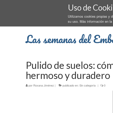
Uso de Cooki
Utilizamos cookies propias y 
su uso. Más información en la
Las semanas del Emb
Pulido de suelos: có
hermoso y duradero
por
Roxana Jiménez
|
publicado en:
Sin categoría
|
0