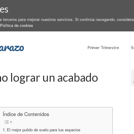
es
de terceros para mejorar nuestros servicios. Si continúa navegando, conside
Política de cookies
arazo
Primer Trimestre
S
mo lograr un acabado
Índice de Contenidos
El mejor pulido de suelo para tus espacios