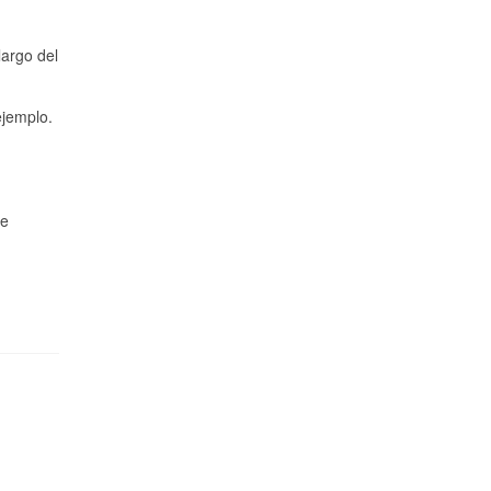
largo del
ejemplo.
de