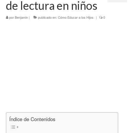
de lectura en niños
Tercer Trimestre
por
Blog
Benjamin
|
publicado en:
Cómo Educar a los Hijos
|
0
Índice de Contenidos