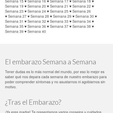
Semana 15
♥
Semana 16
♥
Semana 17
♥
Semana 18
♥
Semana 19
♥
Semana 20
♥
Semana 21
♥
Semana 22
♥
Semana 23
♥
Semana 24
♥
Semana 25
♥
Semana 26
♥
Semana 27
♥
Semana 28
♥
Semana 29
♥
Semana 30
♥
Semana 31
♥
Semana 32
♥
Semana 33
♥
Semana 34
♥
Semana 35
♥
Semana 36
♥
Semana 37
♥
Semana 38
♥
Semana 39
♥
Semana 40
El embarazo Semana a Semana
Tener dudas es lo más normal del mundo, por eso lo mejor es
saber qué nos depara cada semana de nuestro embarazo para
poder comprender síntomas y no asustarnos ni agobiarnos sin
motivo.
¿Tras el Embarazo?
¡Ya eres madre! Te presentamos varios consejos y cuidados