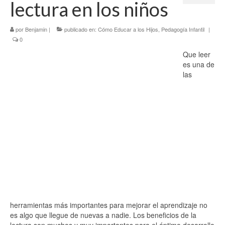
lectura en los niños
Tercer Trimestre
por
Blog
Benjamin
|
publicado en:
Cómo Educar a los Hijos
,
Pedagogía Infantil
|
0
Que leer
es una de
las
herramientas más importantes para mejorar el aprendizaje no
es algo que llegue de nuevas a nadie. Los beneficios de la