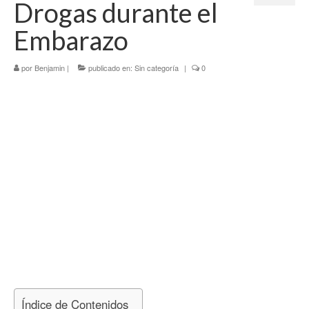
Drogas durante el
Tercer Trimestre
Embarazo
Blog
por
Benjamin
|
publicado en:
Sin categoría
|
0
Índice de Contenidos