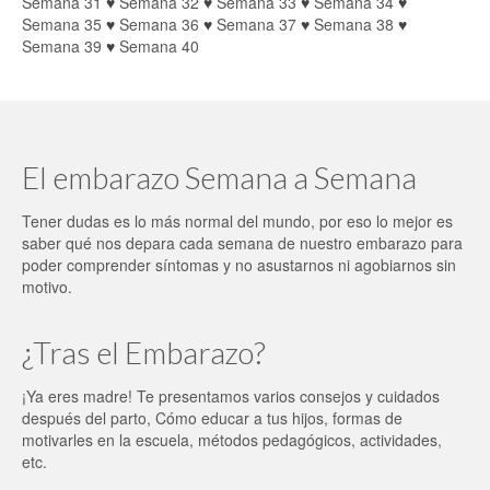
Semana 31
♥
Semana 32
♥
Semana 33
♥
Semana 34
♥
Semana 35
♥
Semana 36
♥
Semana 37
♥
Semana 38
♥
Semana 39
♥
Semana 40
El embarazo Semana a Semana
Tener dudas es lo más normal del mundo, por eso lo mejor es
saber qué nos depara cada semana de nuestro embarazo para
poder comprender síntomas y no asustarnos ni agobiarnos sin
motivo.
¿Tras el Embarazo?
¡Ya eres madre! Te presentamos varios consejos y cuidados
después del parto, Cómo educar a tus hijos, formas de
motivarles en la escuela, métodos pedagógicos, actividades,
etc.