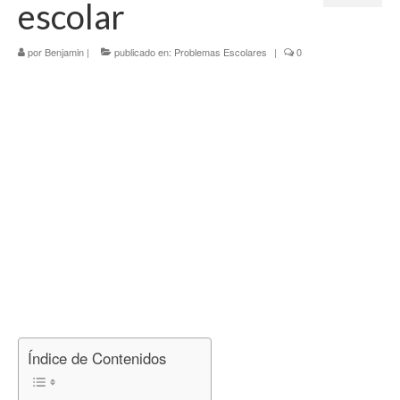
escolar
Tercer Trimestre
por
Blog
Benjamin
|
publicado en:
Problemas Escolares
|
0
Índice de Contenidos