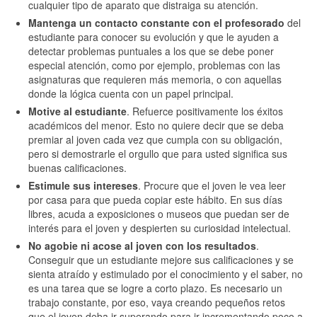
cualquier tipo de aparato que distraiga su atención.
Mantenga un contacto constante con el profesorado
del
estudiante para conocer su evolución y que le ayuden a
detectar problemas puntuales a los que se debe poner
especial atención, como por ejemplo, problemas con las
asignaturas que requieren más memoria, o con aquellas
donde la lógica cuenta con un papel principal.
Motive al estudiante
. Refuerce positivamente los éxitos
académicos del menor. Esto no quiere decir que se deba
premiar al joven cada vez que cumpla con su obligación,
pero si demostrarle el orgullo que para usted significa sus
buenas calificaciones.
Estimule sus intereses
. Procure que el joven le vea leer
por casa para que pueda copiar este hábito. En sus días
libres, acuda a exposiciones o museos que puedan ser de
interés para el joven y despierten su curiosidad intelectual.
No agobie ni acose al joven con los resultados
.
Conseguir que un estudiante mejore sus calificaciones y se
sienta atraído y estimulado por el conocimiento y el saber, no
es una tarea que se logre a corto plazo. Es necesario un
trabajo constante, por eso, vaya creando pequeños retos
que el joven deba ir superando para ir incrementando poco a