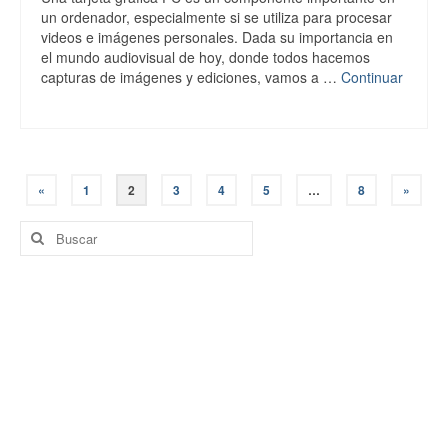
un ordenador, especialmente si se utiliza para procesar
videos e imágenes personales. Dada su importancia en
el mundo audiovisual de hoy, donde todos hacemos
capturas de imágenes y ediciones, vamos a …
Continuar
Navegación
«
1
2
3
4
5
…
8
»
de
Buscar
por:
entradas