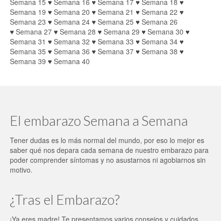
Semana 15
♥
Semana 16
♥
Semana 17
♥
Semana 18
♥
Semana 19
♥
Semana 20
♥
Semana 21
♥
Semana 22
♥
Semana 23
♥
Semana 24
♥
Semana 25
♥
Semana 26
♥
Semana 27
♥
Semana 28
♥
Semana 29
♥
Semana 30
♥
Semana 31
♥
Semana 32
♥
Semana 33
♥
Semana 34
♥
Semana 35
♥
Semana 36
♥
Semana 37
♥
Semana 38
♥
Semana 39
♥
Semana 40
El embarazo Semana a Semana
Tener dudas es lo más normal del mundo, por eso lo mejor es
saber qué nos depara cada semana de nuestro embarazo para
poder comprender síntomas y no asustarnos ni agobiarnos sin
motivo.
¿Tras el Embarazo?
¡Ya eres madre! Te presentamos varios consejos y cuidados