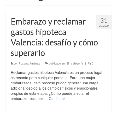
Tercer Trimestre
Embarazo y reclamar
31
Blog
DIC 2024
gastos hipoteca
Valencia: desafío y cómo
superarlo
por
Roxana Jiménez
|
publicado en:
Sin categoría
|
0
Reclamar gastos hipoteca Valencia es un proceso legal
estresante para cualquier persona. Para una mujer
embarazada, este proceso puede generar una carga
adicional debido a los cambios físicos y emocionales
propios de esta etapa. ¿Cómo puede afectar el
embarazo reclamar …
Continuar