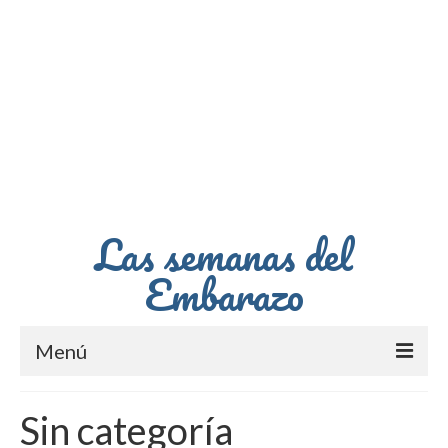
Las semanas del
Embarazo
Menú
Primer Trimestre
Sin categoría
Segundo Trimestre