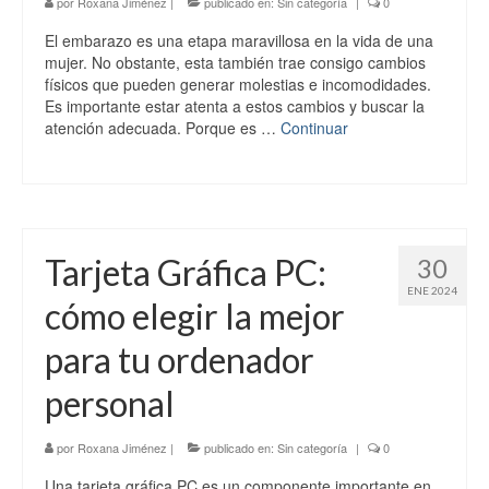
por
Roxana Jiménez
|
publicado en:
Sin categoría
|
0
El embarazo es una etapa maravillosa en la vida de una
mujer. No obstante, esta también trae consigo cambios
físicos que pueden generar molestias e incomodidades.
Es importante estar atenta a estos cambios y buscar la
atención adecuada. Porque es …
Continuar
Tarjeta Gráfica PC:
30
ENE 2024
cómo elegir la mejor
para tu ordenador
personal
por
Roxana Jiménez
|
publicado en:
Sin categoría
|
0
Una tarjeta gráfica PC es un componente importante en